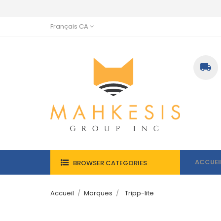
Français CA

ACCUEI
BROWSER CATEGORIES
Accueil
Marques
Tripp-lite