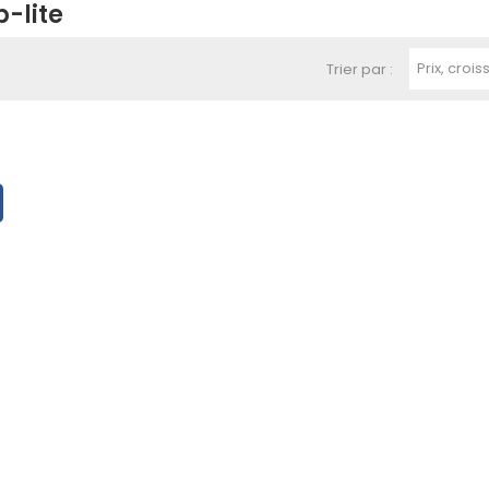
p-lite
Prix, crois
Trier par :