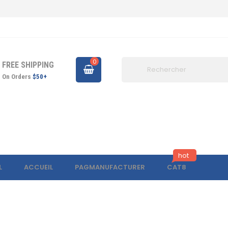
0
FREE SHIPPING
On Orders
$50+
hot
L
ACCUEIL
PAGMANUFACTURER
CAT8