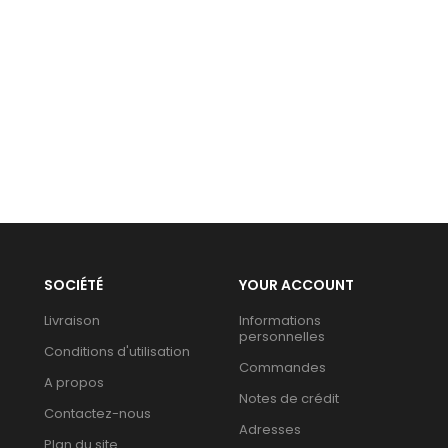
SOCIÉTÉ
YOUR ACCOUNT
Livraison
Informations
personnelles
Conditions d'utilisation
Commandes
A propos
Notes de crédit
Contactez-nous
Adresses
Plan du site