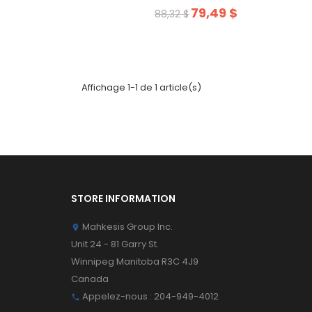
79,49 $
88,32 $
Affichage 1-1 de 1 article(s)
STORE INFORMATION
Mahkesis Group Inc.

Unit 24 - 81 Garry St.
Winnipeg Manitoba R3C 4J9
Canada
Appelez-nous :
204-949-4012
