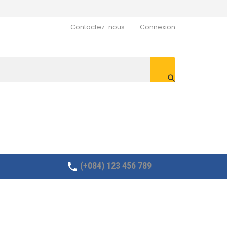
Contactez-nous
Connexion

(+084) 123 456 789
