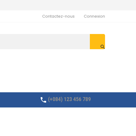
Contactez-nous
Connexion

(+084) 123 456 789
