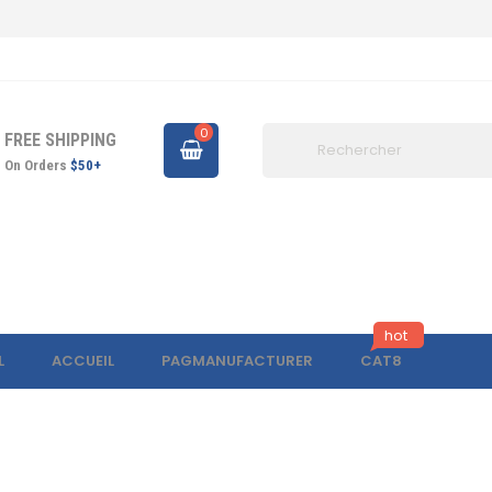
0
FREE SHIPPING
On Orders
$50+
hot
L
ACCUEIL
PAGMANUFACTURER
CAT8