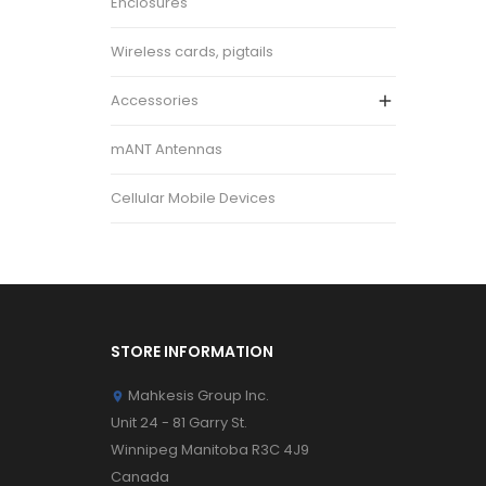
Enclosures
Wireless cards, pigtails
Accessories

mANT Antennas
Cellular Mobile Devices
STORE INFORMATION
Mahkesis Group Inc.

Unit 24 - 81 Garry St.
Winnipeg Manitoba R3C 4J9
Canada