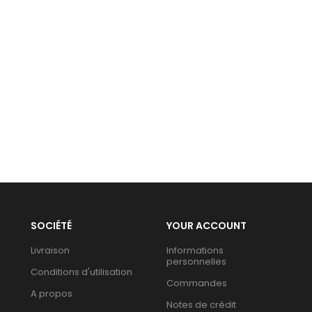
SOCIÉTÉ
YOUR ACCOUNT
Livraison
Informations
personnelles
Conditions d'utilisation
Commandes
A propos
Notes de crédit