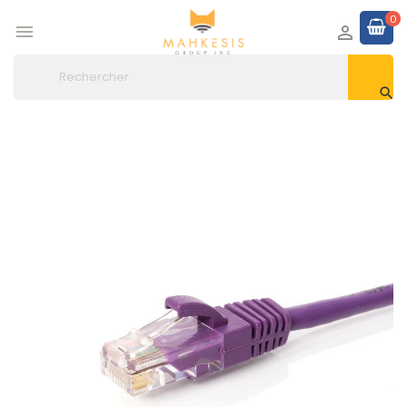
0


