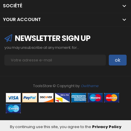
SOCIÉTÉ

YOUR ACCOUNT

NEWSLETTER SIGN UP
you may unsubscribe at any moment. for...
ToolsStore © Copyright by
Owltheme
By continuing use this site, you agree to the
Privacy Policy