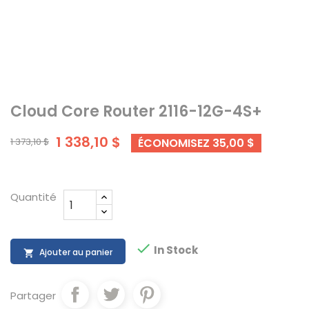
Cloud Core Router 2116-12G-4S+
1 338,10 $
1 373,10 $
ÉCONOMISEZ 35,00 $
Quantité

In Stock
Ajouter au panier

Partager