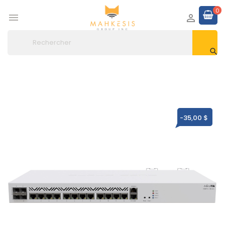
0



-35,00 $