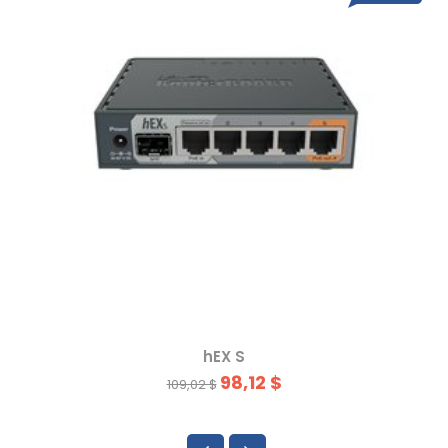
hEX S
98,12 $
109,02 $