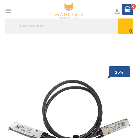
0



25%