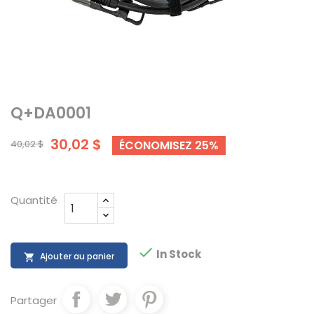
Q+DA0001
30,02 $
40,02 $
ÉCONOMISEZ 25%
Quantité

In Stock
Ajouter au panier

Partager