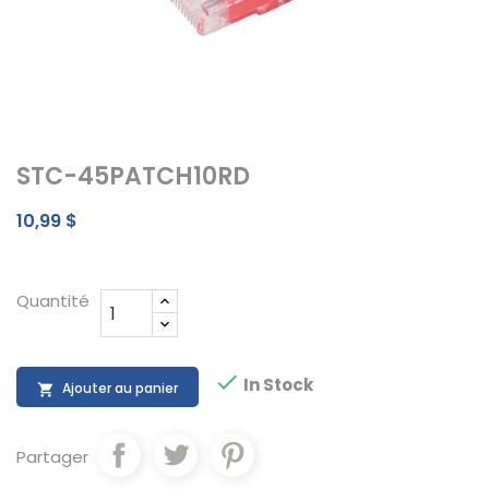
STC-45PATCH10RD
10,99 $
Quantité

In Stock
Ajouter au panier

Partager