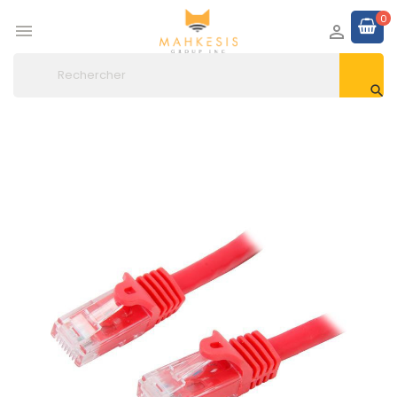
0


