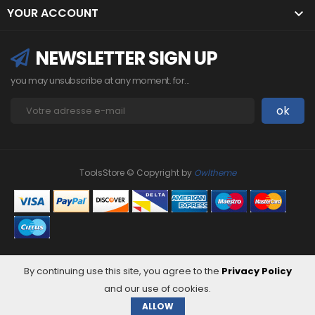
YOUR ACCOUNT

NEWSLETTER SIGN UP
you may unsubscribe at any moment. for...
ToolsStore © Copyright by
Owltheme
By continuing use this site, you agree to the
Privacy Policy
and our use of cookies.
ALLOW