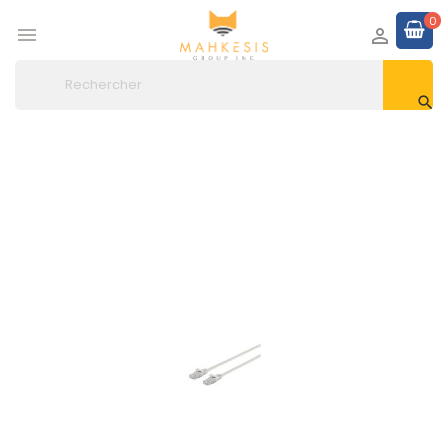
0


