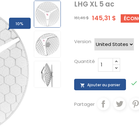
LHG XL 5 ac
145,31 $
161,46 $
ÉCON
10%
Version
Quantité

Ajouter au panier

Partager