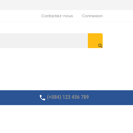
Contactez-nous
Connexion

(+084) 123 456 789
