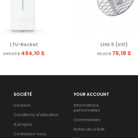
LTU-Rocket
LHG 5 (Intl)
494,10 $
76,18 $
549,00 $
95,22 $
SOCIÉTÉ
YOUR ACCOUNT
Livraison
Informations
personnelles
Conditions d'utilisation
Commandes
A propos
Notes de crédit
Contactez-nous