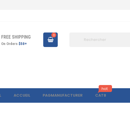
0
FREE SHIPPING
On Orders
$50+
hot
L
ACCUEIL
PAGMANUFACTURER
CAT8