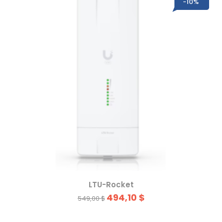
-10%
LTU-Rocket
494,10 $
549,00 $