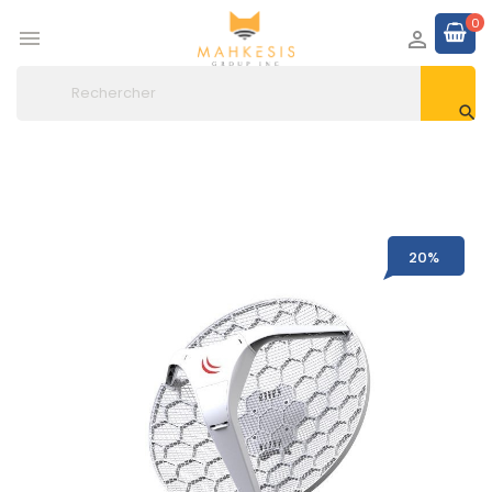
0



20%