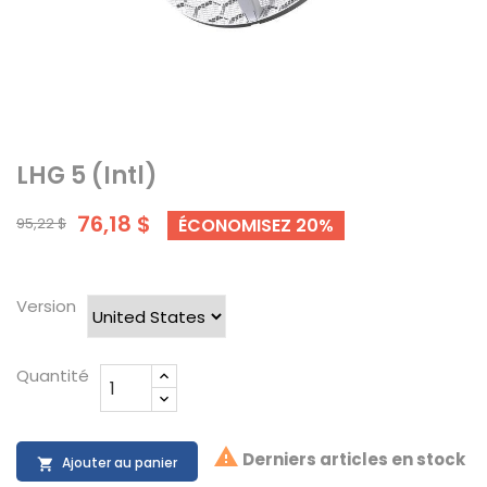
LHG 5 (Intl)
76,18 $
95,22 $
ÉCONOMISEZ 20%
Version
Quantité

Derniers articles en stock
Ajouter au panier
