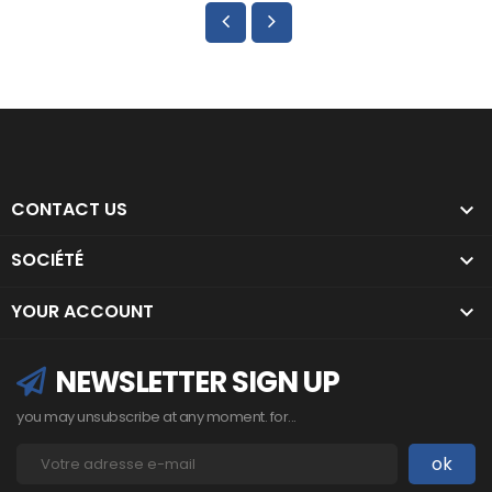
CONTACT US

SOCIÉTÉ

YOUR ACCOUNT

NEWSLETTER SIGN UP
you may unsubscribe at any moment. for...