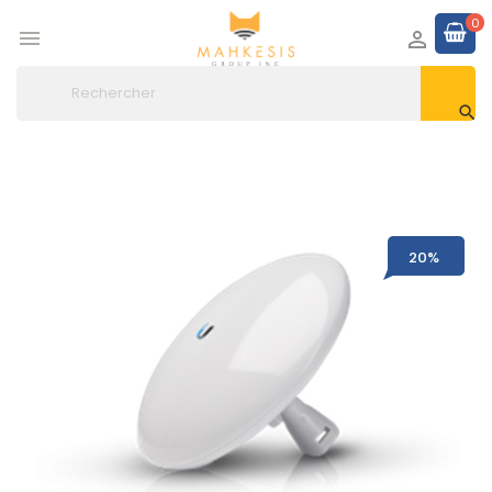
0



20%